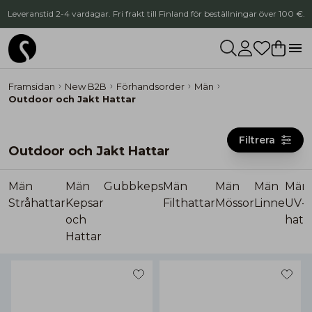
Leveranstid 2-4 vardagar. Fri frakt till Finland för beställningar över 100 €.
Framsidan
New B2B
Förhandsorder
Män
Outdoor och Jakt Hattar
Filtrera
Outdoor och Jakt Hattar
Män
Män
Gubbkeps
Män
Män
Män
Män
Stråhattar
Kepsar
Filthattar
Mössor
Linne
UV-
och
hatt
Hattar