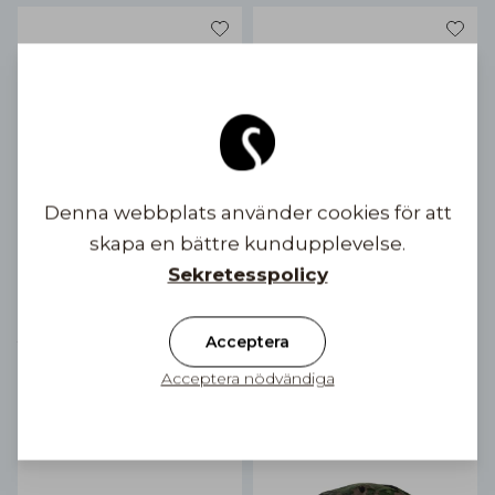
Denna webbplats använder cookies för att
skapa en bättre kundupplevelse.
Sekretesspolicy
Keps Trek Gen Wind HV
Flat Cap Eero Gen Wind
Acceptera
1 färgalternativ
Foxshell
1 färgalternativ
79,91 €
Acceptera nödvändiga
79,91 €