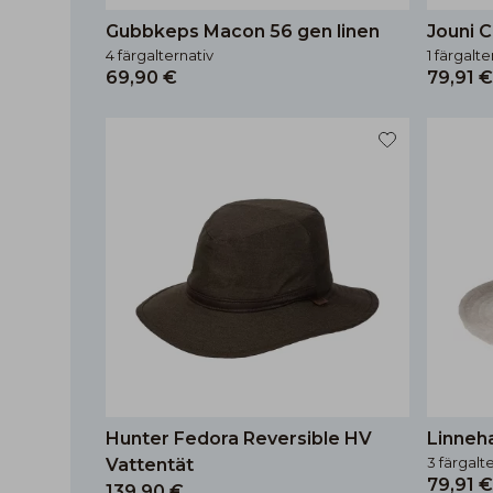
Gubbkeps Macon 56 gen linen
Jouni C
4 färgalternativ
1 färgalte
69,90 €
79,91 €
Hunter Fedora Reversible HV
Linneha
3 färgalt
Vattentät
79,91 €
139,90 €