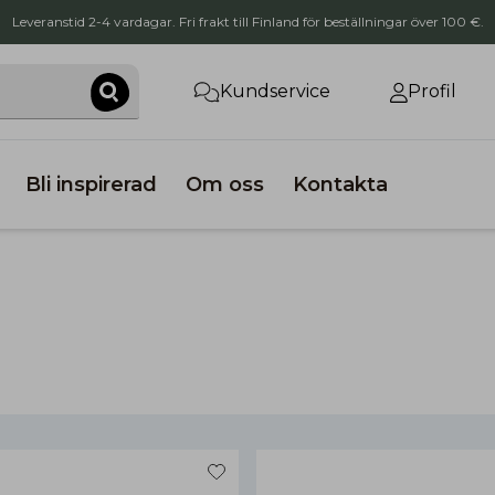
Leveranstid 2-4 vardagar. Fri frakt till Finland för beställningar över 100 €.
Kundservice
Profil
Bli inspirerad
Om oss
Kontakta