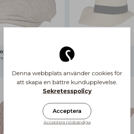
y Linen
Raffia Crush Wide Brim
rnativ
Timeless
79,91 €
Denna webbplats använder cookies för
att skapa en bättre kundupplevelse.
Sekretesspolicy
Acceptera
Acceptera nödvändiga