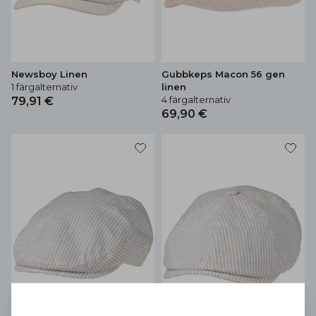
Newsboy Linen
Gubbkeps Macon 56 gen
1 färgalternativ
linen
4 färgalternativ
79,91 €
69,90 €