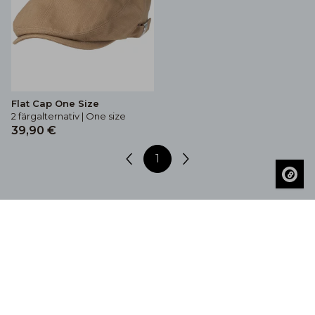
Flat Cap One Size
2 färgalternativ | One size
39,90 €
1
Bli inspirerad