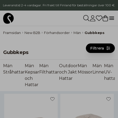
Leveranstid 2-4 vardagar. Fri frakt till Finland för beställningar över 100 €.
Framsidan
New B2B
Förhandsorder
Män
Gubbkeps
Filtrera
Gubbkeps
Män
Män
Män
Outdoor
Män
Män
Män
Stråhattar
Kepsar
Filthattar
och Jakt
Mössor
Linne
UV-
och
Hattar
hattar
Hattar