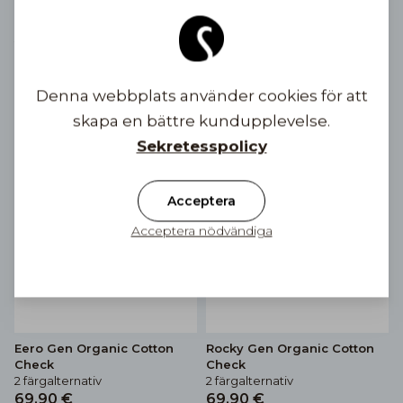
Eero Gen Linen Stripe
Rocky Gen Linen Stripe
2 färgalternativ
3 färgalternativ
69,90 €
69,90 €
Denna webbplats använder cookies för att
skapa en bättre kundupplevelse.
Sekretesspolicy
Acceptera
Acceptera nödvändiga
Eero Gen Organic Cotton
Rocky Gen Organic Cotton
Check
Check
2 färgalternativ
2 färgalternativ
69,90 €
69,90 €