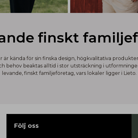
vande finskt familje
r kända för sin finska design, högkvalitativa produkter 
behov beaktas alltid i stor utsträckning i utformningen
levande, finskt familjeföretag, vars lokaler ligger i Lieto.
Följ oss