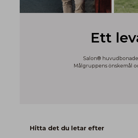
Ett le
Salon® huvudbonader ä
Målgruppens önskemål och 
Hitta det du letar efter