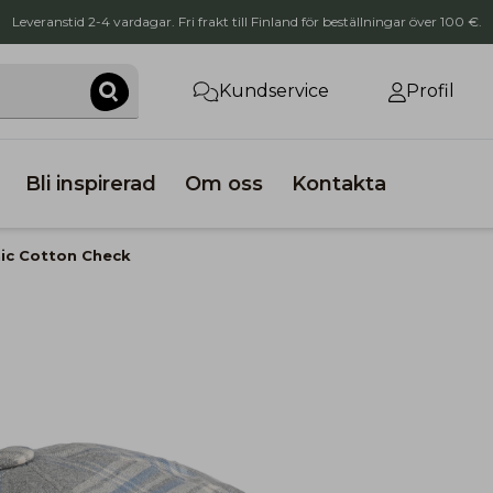
Leveranstid 2-4 vardagar. Fri frakt till Finland för beställningar över 100 €.
Kundservice
Profil
Bli inspirerad
Om oss
Kontakta
ic Cotton Check