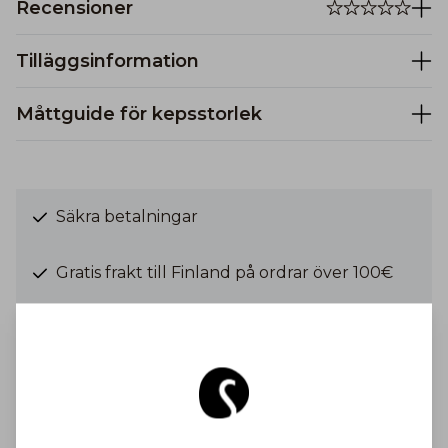
Recensioner
Tilläggsinformation
Måttguide för kepsstorlek
Säkra betalningar
Gratis frakt till Finland på ordrar över 100€
Frakt från 6,90 €
Bli inspirerad