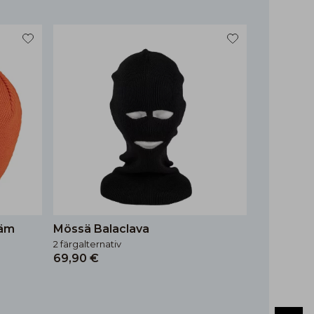
räm
Mössä Balaclava
2 färgalternativ
69,90 €