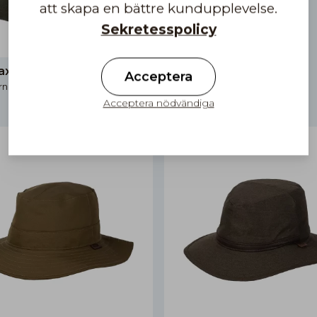
att skapa en bättre kundupplevelse.
Sekretesspolicy
eps Pax 7 gen Outdoor
Acceptera
rnativ
Acceptera nödvändiga