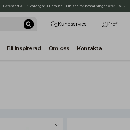
Leveranstid 2-4 vardagar. Fri frakt till Finland för beställningar över 100 €.
Kundservice
Profil
Bli inspirerad
Om oss
Kontakta