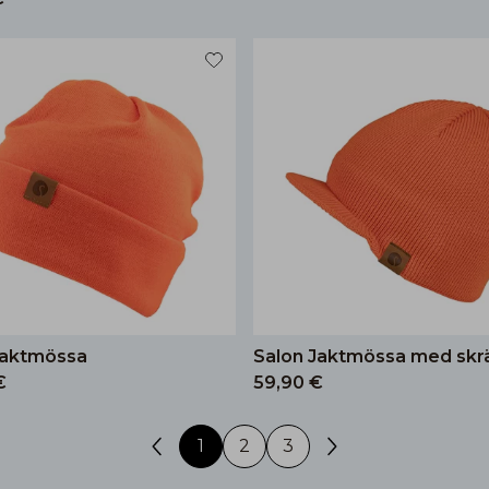
Jaktmössa
Salon Jaktmössa med sk
€
59,90 €
1
2
3