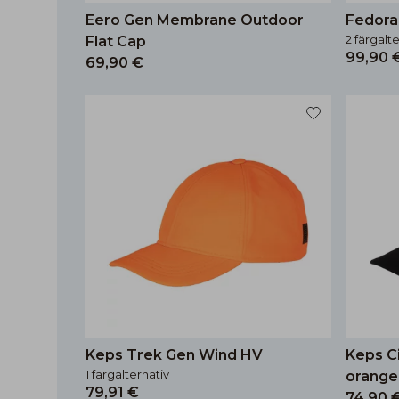
Eero Gen Membrane Outdoor
Fedora
2 färgalt
Flat Cap
99,90 
69,90 €
Keps Trek Gen Wind HV
Keps C
1 färgalternativ
orange
79,91 €
74,90 