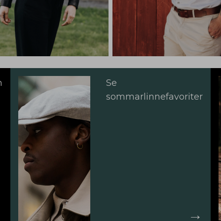
m
Se
sommarlinnefavoriter
→
→