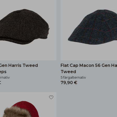
Gen Harris Tweed
Flat Cap Macon 56 Gen Ha
eps
Tweed
ernativ
5 färgalternativ
€
79,90 €