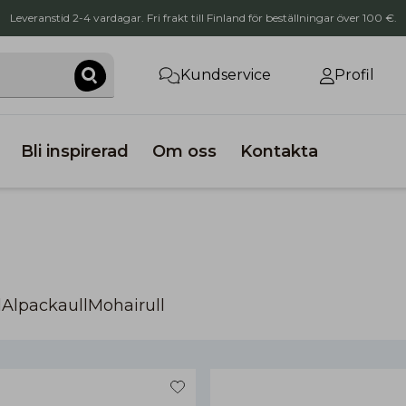
Leveranstid 2-4 vardagar. Fri frakt till Finland för beställningar över 100 €.
Kundservice
Profil
Bli inspirerad
Om oss
Kontakta
l
Alpackaull
Mohairull