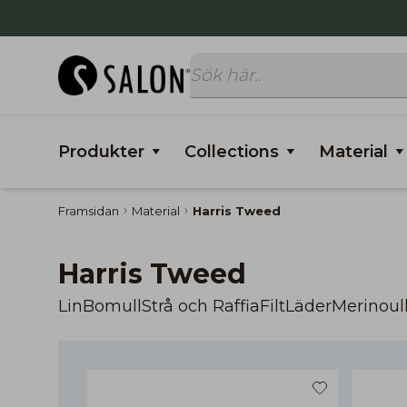
Produkter
Collections
Material
Framsidan
Material
Harris Tweed
Harris Tweed
Lin
Bomull
Strå och Raffia
Filt
Läder
Merinoul