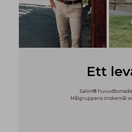
Ett le
Salon® huvudbonader ä
Målgruppens önskemål och 