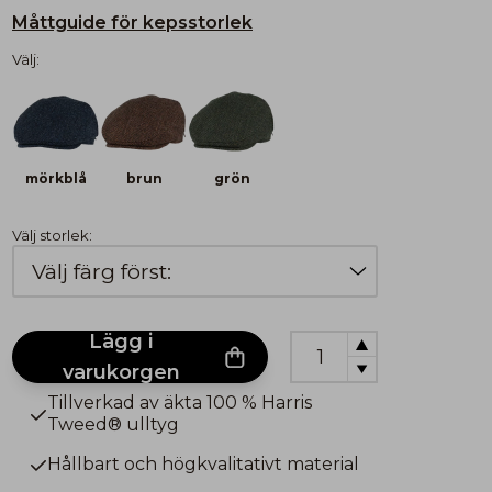
Måttguide för kepsstorlek
Välj:
mörkblå
brun
grön
Välj storlek:
Lägg i
varukorgen
Tillverkad av äkta 100 % Harris
Tweed® ulltyg
Hållbart och högkvalitativt material