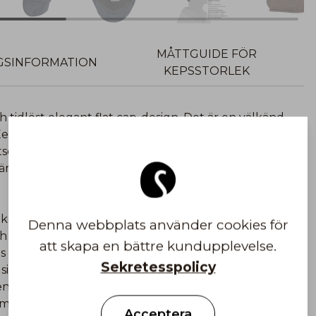
MÅTTGUIDE FÖR
GSINFORMATION
KEPSSTORLEK
 tidlöst elegant flat cap-design. Det är en välkänd
ro Gen har en rak och smidig profil samt en kort,
 utseende. Kepsen har ett varmt vadderat foder och
r vädret växlar – en perfekt kombination av stil och
ottlands Yttre Hebrider. Varje meter tillverkas i
Denna webbplats använder cookies för
h färdigställs lokalt. Detta hantverksskick är skyddat
att skapa en bättre kundupplevelse.
ts äkthet och höga kvalitet.
Sekretesspolicy
r sig enbart på huvudbonader. Vår passion och expertis
nen, perfekta passformen och material av högsta
 materialet och storleken som passar just dig.
Acceptera