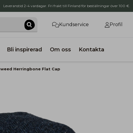
Leveranstid 2-4 vardagar. Fri frakt till Finland för beställningar över 100 €.
Kundservice
Profil
Bli inspirerad
Om oss
Kontakta
Tweed Herringbone Flat Cap