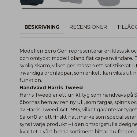
BESKRIVNING
RECENSIONER
TILLÄG
Modellen Eero Gen representerar en klassisk och
och omtyckt modell bland flat cap-användare. Ee
synlig skärm, vilket ger mössan ett sofistikerat
invändiga öronlappar, som enkelt kan vikas ut nä
funktion.
Handvävd Harris Tweed
Harris Tweed är ett unikt tyg som handvävs på Sk
öbornas hem av ren ny ull, som färgas, spinns oc
av Harris Tweed Act 1993, vilket garanterar tyge
Salon® är ett finskt hattmärke som specialisera
syns i varje produkt – i den omsorgsfulla desig
kvalitet. I vårt breda sortiment hittar du färgen,