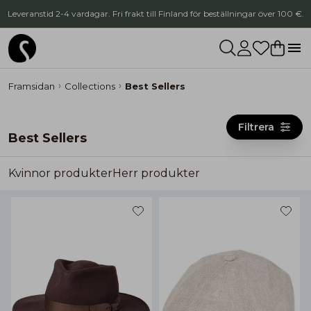
Leveranstid 2-4 vardagar. Fri frakt till Finland för beställningar över 100 €.
Framsidan
Collections
Best Sellers
Filtrera
Best Sellers
Kvinnor produkter
Herr produkter