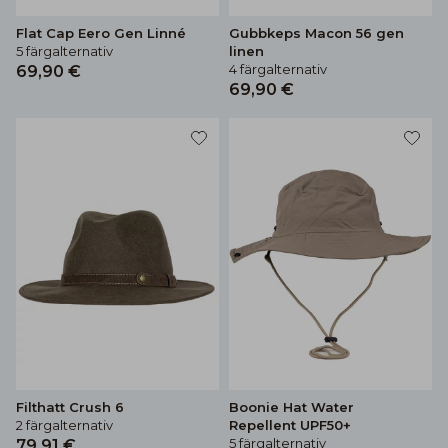
Flat Cap Eero Gen Linné
Gubbkeps Macon 56 gen
5 färgalternativ
linen
4 färgalternativ
69,90 €
69,90 €
Filthatt Crush 6
Boonie Hat Water
2 färgalternativ
Repellent UPF50+
5 färgalternativ
79,91 €