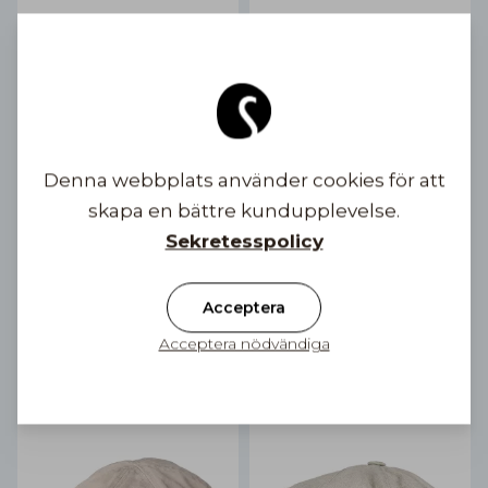
Denna webbplats använder cookies för att
skapa en bättre kundupplevelse.
Sekretesspolicy
Cannes Linen Pastel
Cannes Linen Pastel Wide
5 färgalternativ
Brim
Acceptera
3 färgalternativ
49,90 €
59,90 €
Acceptera nödvändiga