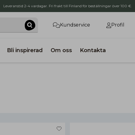
Leveranstid 2-4 vardagar. Fri frakt till Finland för beställningar över 100 €.
Kundservice
Profil
Bli inspirerad
Om oss
Kontakta