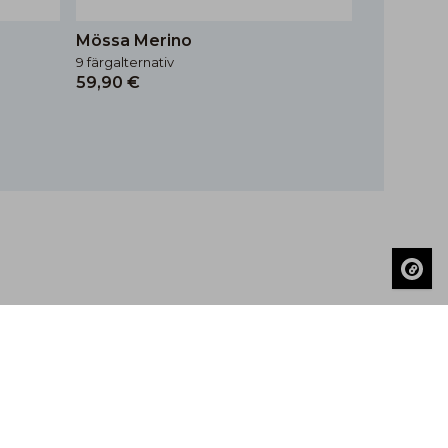
Mössa Merino
9 färgalternativ
59,90 €