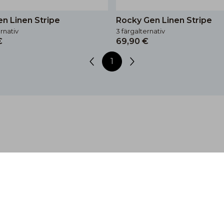
n Linen Stripe
Rocky Gen Linen Stripe
ernativ
3 färgalternativ
€
69,90 €
1