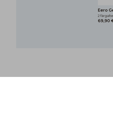
Eero Ge
2 färgalt
69,90 
Bli inspirerad