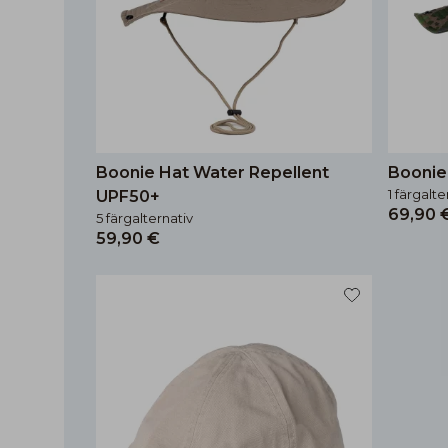
Boonie Hat Water Repellent
Boonie
1 färgalte
UPF50+
69,90 
5 färgalternativ
59,90 €