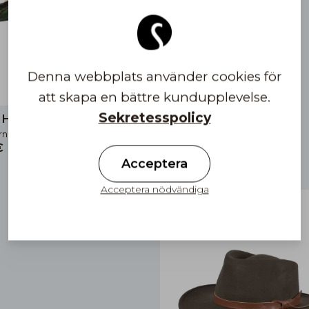
Denna webbplats använder cookies för
att skapa en bättre kundupplevelse.
Sekretesspolicy
 Hat Camo M05 UPF50+
rnativ
€
Acceptera
Acceptera nödvändiga