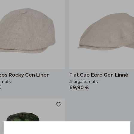
ps Rocky Gen Linen
Flat Cap Eero Gen Linné
ernativ
5 färgalternativ
€
69,90 €