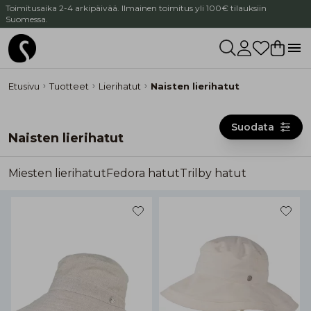
Toimitusaika 2-4 arkipäivää. Ilmainen toimitus yli 100€ tilauksiin
Suomessa.
Etusivu
Tuotteet
Lierihatut
Naisten lierihatut
Suodata
Naisten lierihatut
Miesten lierihatut
Fedora hatut
Trilby hatut