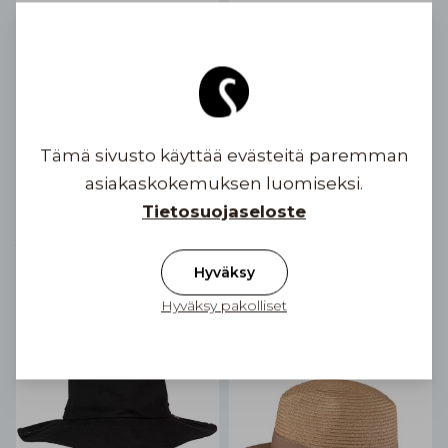
Tämä sivusto käyttää evästeitä paremman
asiakaskokemuksen luomiseksi.
Tietosuojaseloste
Straw Hat Elegance
Straw Hat Chic
1 värivaihtoehtoa
1 värivaihtoehtoa
39,90 €
39,90 €
Hyväksy
Hyväksy pakolliset