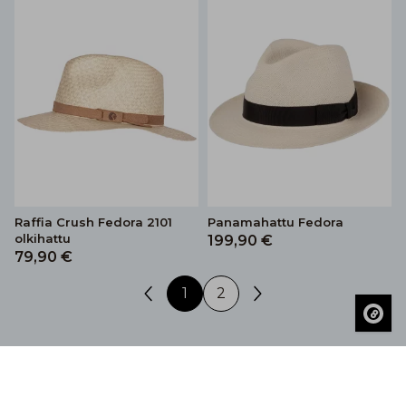
Raffia Crush Fedora 2101
Panamahattu Fedora
olkihattu
199,90 €
79,90 €
1
2