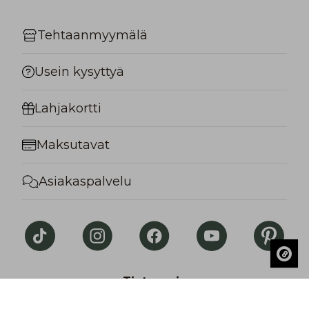
Tehtaanmyymälä
Usein kysyttyä
Lahjakortti
Maksutavat
Asiakaspalvelu
Tietosuoja