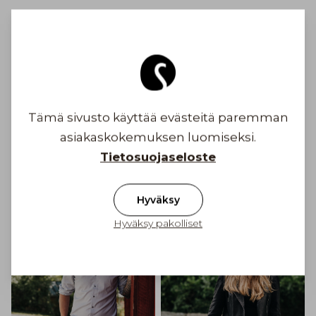
Turvallinen maksaminen
Ilmainen toimitus yli 100 € tilauksiin
Suomessa
Tämä sivusto käyttää evästeitä paremman
asiakaskokemuksen luomiseksi.
Toimituskulu alkaen 6,90 €
Tietosuojaseloste
Inspiroidu
Hyväksy
Hyväksy pakolliset