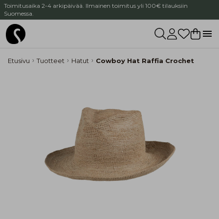
Toimitusaika 2-4 arkipäivää. Ilmainen toimitus yli 100€ tilauksiin
Suomessa.
Etusivu
Tuotteet
Hatut
Cowboy Hat Raffia Crochet