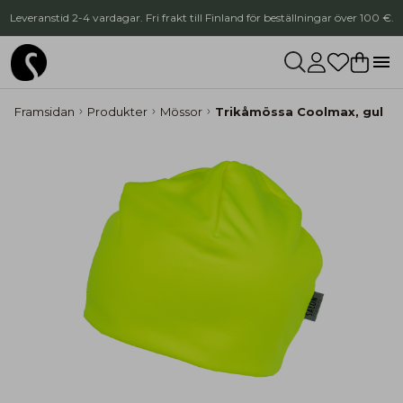
Leveranstid 2-4 vardagar. Fri frakt till Finland för beställningar över 100 €.
Framsidan
Produkter
Mössor
Trikåmössa Coolmax, gul