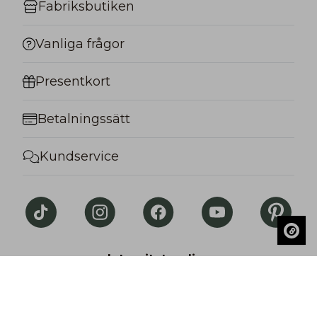
Fabriksbutiken
Vanliga frågor
Presentkort
Betalningssätt
Kundservice
Integritetspolicy
© Salon Lakkitehdas. All rights reserved.