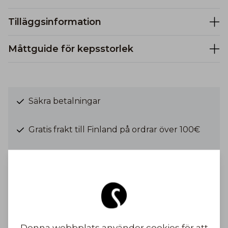
Tilläggsinformation
Måttguide för kepsstorlek
Säkra betalningar
Gratis frakt till Finland på ordrar över 100€
Frakt från 6,90 €
Bli inspirerad
Denna webbplats använder cookies för att