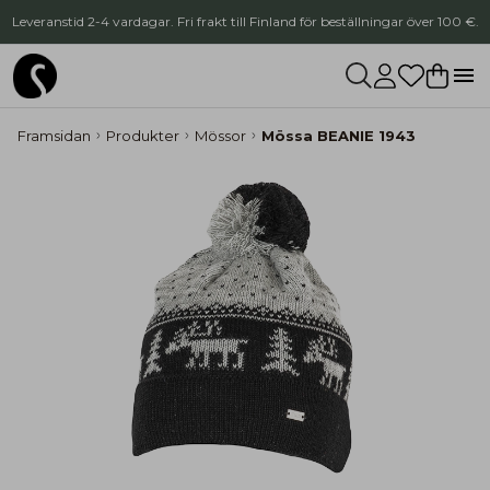
Leveranstid 2-4 vardagar. Fri frakt till Finland för beställningar över 100 €.
Framsidan
Produkter
Mössor
Mössa BEANIE 1943