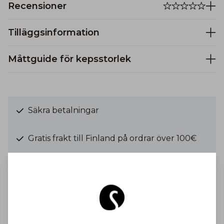
Recensioner
Tilläggsinformation
Måttguide för kepsstorlek
Säkra betalningar
Gratis frakt till Finland på ordrar över 100€
Frakt från 6,90 €
Bli inspirerad