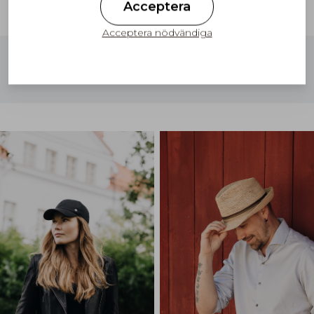
Acceptera
Acceptera nödvändiga
Gratis frakt till Finland på ordrar över
100€