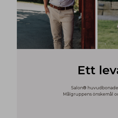
Ett le
Salon® huvudbonader ä
Målgruppens önskemål och 