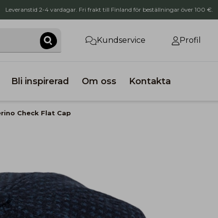
Leveranstid 2-4 vardagar. Fri frakt till Finland för beställningar över 100 €.
Kundservice
Profil
Bli inspirerad
Om oss
Kontakta
rino Check Flat Cap