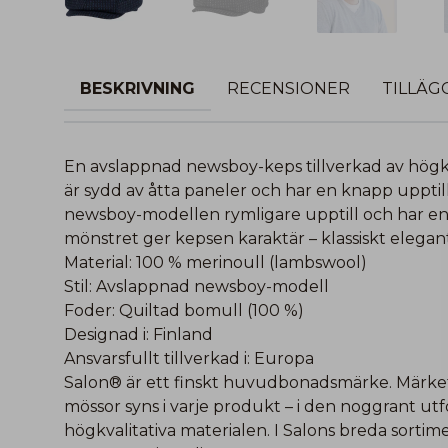
BESKRIVNING
RECENSIONER
TILLÄG
En avslappnad newsboy-keps tillverkad av högkv
är sydd av åtta paneler och har en knapp upptill
newsboy-modellen rymligare upptill och har en
mönstret ger kepsen karaktär – klassiskt elegant
Material: 100 % merinoull (lambswool)
Stil: Avslappnad newsboy-modell
Foder: Quiltad bomull (100 %)
Designad i: Finland
Ansvarsfullt tillverkad i: Europa
Salon® är ett finskt huvudbonadsmärke. Märket
mössor syns i varje produkt – i den noggrant u
högkvalitativa materialen. I Salons breda sortim