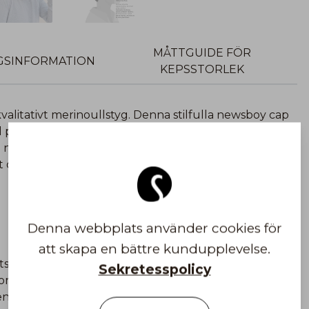
MÅTTGUIDE FÖR
GSINFORMATION
KEPSSTORLEK
alitativt merinoullstyg. Denna stilfulla newsboy cap
 på kronan. Jämfört med en traditionell flat cap är
 något längre skärm. Det diskreta smårutiga
 och lätt att kombinera med många olika stilar.
Denna webbplats använder cookies för
att skapa en bättre kundupplevelse.
s passion och kunnande inom kepsar, hattar och
Sekretesspolicy
tformade designen, den perfekta passformen och de
ent hittar du den färg, det material och den storlek