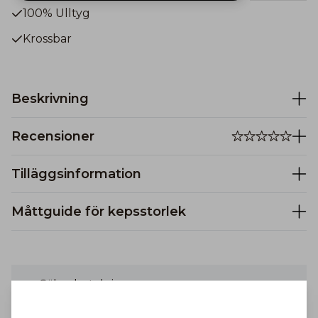
100% Ulltyg
Krossbar
Beskrivning
Recensioner
Tilläggsinformation
Måttguide för kepsstorlek
Säkra betalningar