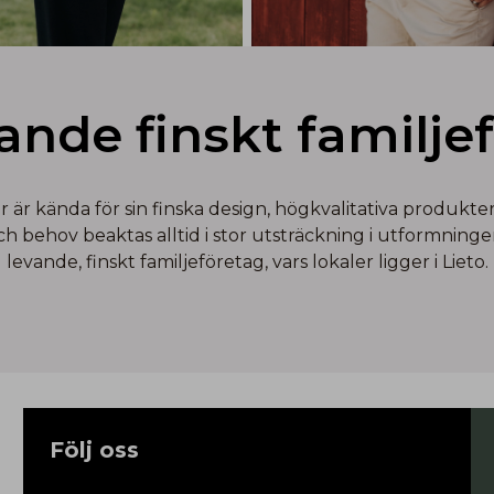
vande finskt familje
r kända för sin finska design, högkvalitativa produkter 
behov beaktas alltid i stor utsträckning i utformningen
levande, finskt familjeföretag, vars lokaler ligger i Lieto.
Följ oss