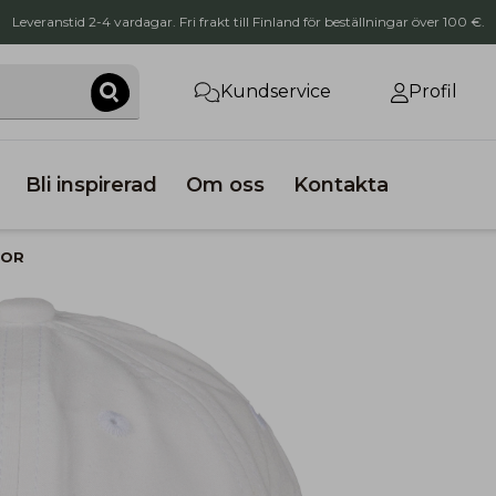
Leveranstid 2-4 vardagar. Fri frakt till Finland för beställningar över 100 €.
Kundservice
Profil
Bli inspirerad
Om oss
Kontakta
LOR