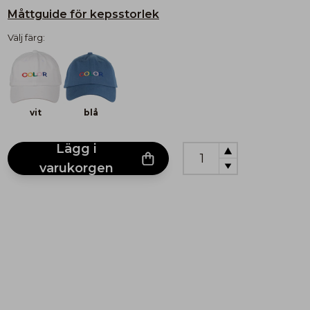
Måttguide för kepsstorlek
Välj färg:
vit
blå
Lägg i
varukorgen