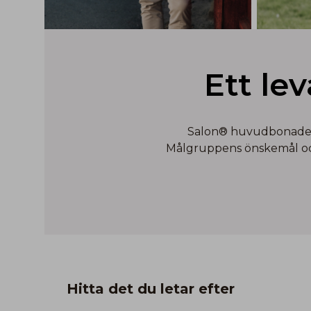
Ett le
Salon® huvudbonader ä
Målgruppens önskemål och 
Hitta det du letar efter