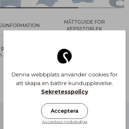
MÅTTGUIDE FÖR
GSINFORMATION
KEPSSTORLEK
 gjord av bomull med COLOR textbroderi framtill.
n.
Denna webbplats använder cookies för
att skapa en bättre kundupplevelse.
Sekretesspolicy
Acceptera
Gratis frakt till Finland på ordrar över
100€
Acceptera nödvändiga