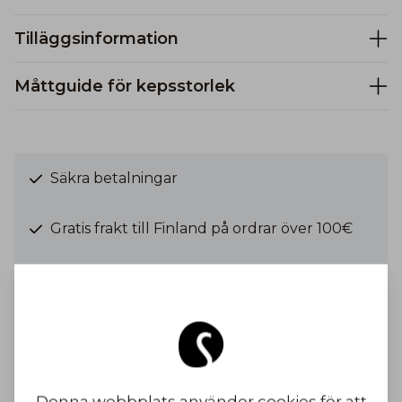
Tilläggsinformation
Måttguide för kepsstorlek
Säkra betalningar
Gratis frakt till Finland på ordrar över 100€
Frakt från 6,90 €
Bli inspirerad
Denna webbplats använder cookies för att