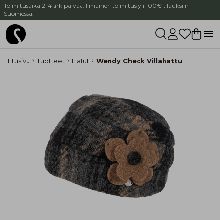
Toimitusaika 2-4 arkipäivää. Ilmainen toimitus yli 100€ tilauksiin
Suomessa.
Etusivu
Tuotteet
Hatut
Wendy Check Villahattu