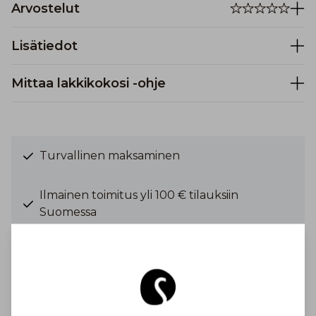
Arvostelut
Lisätiedot
Mittaa lakkikokosi -ohje
Turvallinen maksaminen
Ilmainen toimitus yli 100 € tilauksiin
Suomessa
Toimituskulu alkaen 6,90 €
Inspiroidu