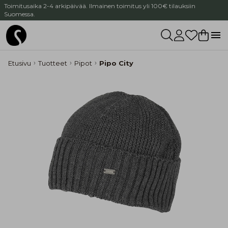
Toimitusaika 2-4 arkipäivää. Ilmainen toimitus yli 100€ tilauksiin
Suomessa.
Etusivu
Tuotteet
Pipot
Pipo City