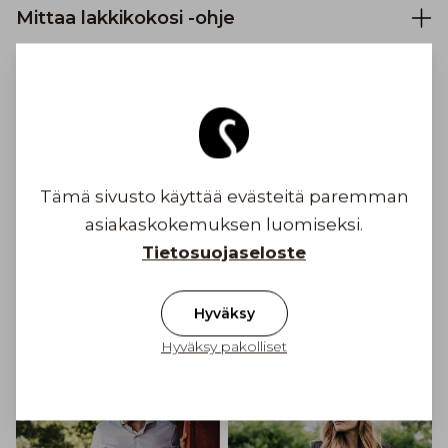
Mittaa lakkikokosi -ohje
Turvallinen maksaminen
Ilmainen toimitus yli 100 € tilauksiin
Tämä sivusto käyttää evästeitä paremman
Suomessa
asiakaskokemuksen luomiseksi.
Tietosuojaseloste
Toimituskulu alkaen 6,90 €
Inspiroidu
Hyväksy
Hyväksy pakolliset