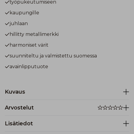
työpukeutumiseen
kaupungille
juhlaan
hillitty metallimerkki
harmoniset värit
suunniteltu ja valmistettu suomessa
avainlipputuote
Kuvaus
Arvostelut
Lisätiedot