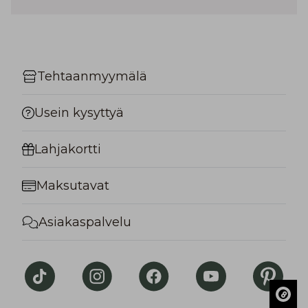
Tehtaanmyymälä
Usein kysyttyä
Lahjakortti
Maksutavat
Asiakaspalvelu