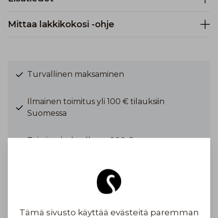
Mittaa lakkikokosi -ohje
Turvallinen maksaminen
Ilmainen toimitus yli 100 € tilauksiin
Suomessa
Toimituskulu alkaen 6,90 €
Inspiroidu
Tämä sivusto käyttää evästeitä paremman