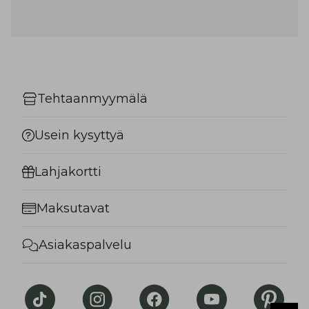
Tehtaanmyymälä
Usein kysyttyä
Lahjakortti
Maksutavat
Asiakaspalvelu