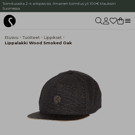
Toimitusaika 2-4 arkipäivää. Ilmainen toimitus yli 100€ tilauksiin
Suomessa.
Etusivu
Tuotteet
Lippikset
Lippalakki Wood Smoked Oak