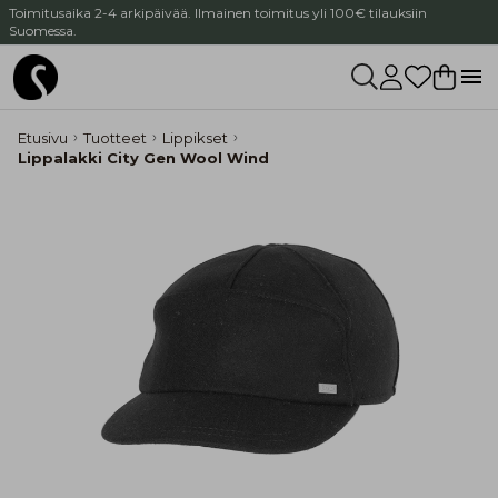
Toimitusaika 2-4 arkipäivää. Ilmainen toimitus yli 100€ tilauksiin
Suomessa.
Etusivu
Tuotteet
Lippikset
Lippalakki City Gen Wool Wind