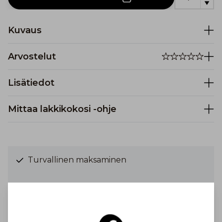
Kuvaus
Arvostelut
Lisätiedot
Mittaa lakkikokosi -ohje
Turvallinen maksaminen
Ilmainen toimitus yli 100 € tilauksiin
Suomessa