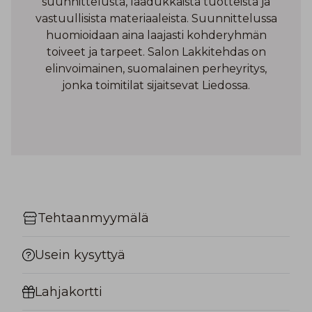
suunnittelusta, laadukkaista tuotteista ja
vastuullisista materiaaleista. Suunnittelussa
huomioidaan aina laajasti kohderyhmän
toiveet ja tarpeet. Salon Lakkitehdas on
elinvoimainen, suomalainen perheyritys,
jonka toimitilat sijaitsevat Liedossa.
Tehtaanmyymälä
Usein kysyttyä
Lahjakortti