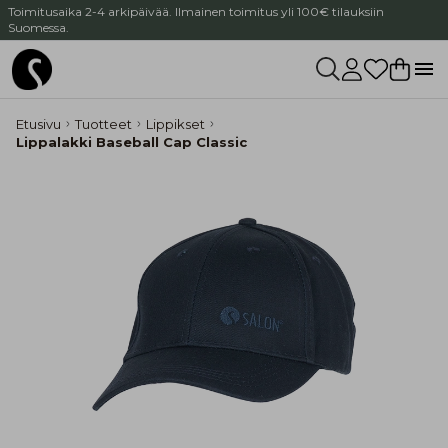
Toimitusaika 2-4 arkipäivää. Ilmainen toimitus yli 100€ tilauksiin
Suomessa.
Etusivu
Tuotteet
Lippikset
Lippalakki Baseball Cap Classic