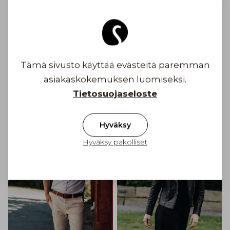
Ilmainen toimitus yli 100 € tilauksiin
Suomessa
Toimituskulu alkaen 6,90 €
Tämä sivusto käyttää evästeitä paremman
Inspiroidu
asiakaskokemuksen luomiseksi.
Tietosuojaseloste
Hyväksy
Hyväksy pakolliset