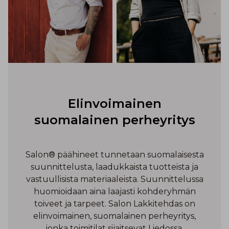
Elinvoimainen
suomalainen perheyritys
Salon® päähineet tunnetaan suomalaisesta
suunnittelusta, laadukkaista tuotteista ja
vastuullisista materiaaleista. Suunnittelussa
huomioidaan aina laajasti kohderyhmän
toiveet ja tarpeet. Salon Lakkitehdas on
elinvoimainen, suomalainen perheyritys,
jonka toimitilat sijaitsevat Liedossa.