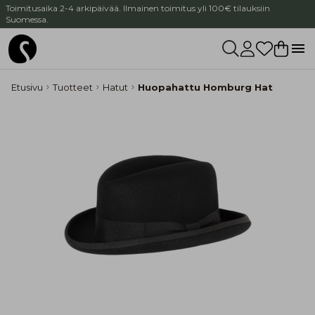
Toimitusaika 2-4 arkipäivää. Ilmainen toimitus yli 100€ tilauksiin
Suomessa.
Etusivu
Tuotteet
Hatut
Huopahattu Homburg Hat