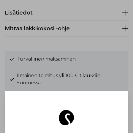
Lisätiedot
Mittaa lakkikokosi -ohje
Turvallinen maksaminen
Ilmainen toimitus yli 100 € tilauksiin
Suomessa
Toimituskulu alkaen 6,90 €
Inspiroidu