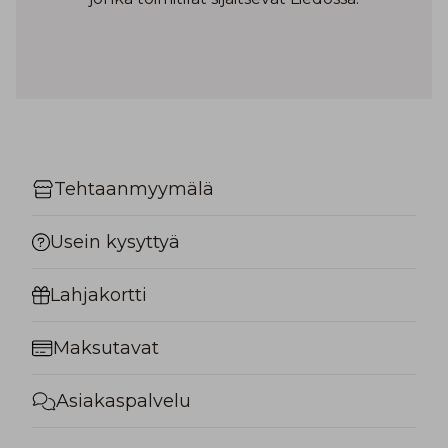
Tehtaanmyymälä
Usein kysyttyä
Lahjakortti
Maksutavat
Asiakaspalvelu