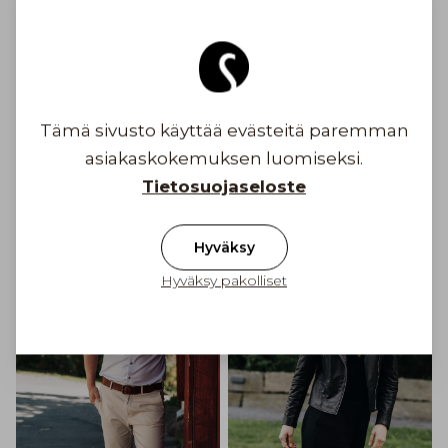
Ilmainen toimitus yli 100 € tilauksiin
Suomessa
Toimituskulu alkaen 6,90 €
Tämä sivusto käyttää evästeitä paremman
asiakaskokemuksen luomiseksi.
Inspiroidu
Tietosuojaseloste
Hyväksy
Hyväksy pakolliset