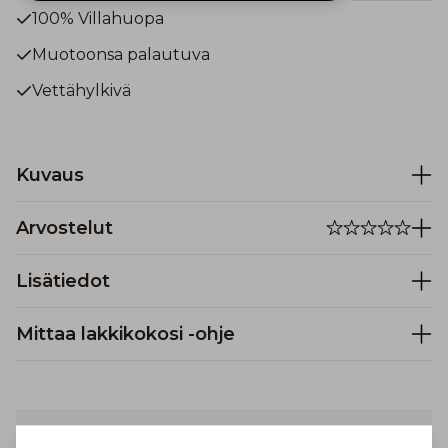
100% Villahuopa
Muotoonsa palautuva
Vettähylkivä
Kuvaus
Arvostelut
Lisätiedot
Mittaa lakkikokosi -ohje
Turvallinen maksaminen