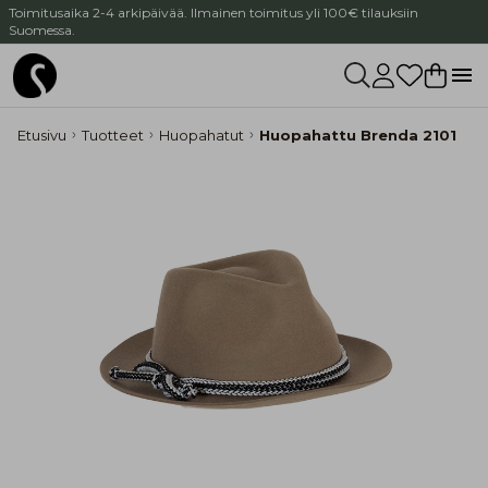
Toimitusaika 2-4 arkipäivää. Ilmainen toimitus yli 100€ tilauksiin
Suomessa.
Etusivu
Tuotteet
Huopahatut
Huopahattu Brenda 2101