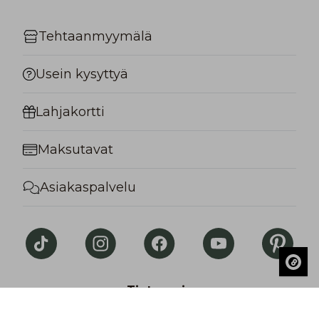
Tehtaanmyymälä
Usein kysyttyä
Lahjakortti
Maksutavat
Asiakaspalvelu
Tietosuoja