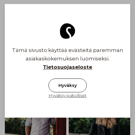
Turvallinen maksaminen
Ilmainen toimitus yli 100 € tilauksiin
Suomessa
Tämä sivusto käyttää evästeitä paremman
asiakaskokemuksen luomiseksi.
Toimituskulu alkaen 6,90 €
Tietosuojaseloste
Inspiroidu
Hyväksy
Hyväksy pakolliset