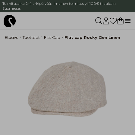
Toimitusaika 2-4 arkipäivää. Ilmainen toimitus yli 100€ tilauksiin
Suomessa.
Etusivu
Tuotteet
Flat Cap
Flat cap Rocky Gen Linen