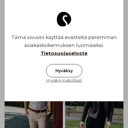
Ilmainen toimitus yli 100 € tilauksiin
Suomessa
Toimituskulu alkaen 6,90 €
Tämä sivusto käyttää evästeitä paremman
asiakaskokemuksen luomiseksi.
Inspiroidu
Tietosuojaseloste
Hyväksy
Hyväksy pakolliset