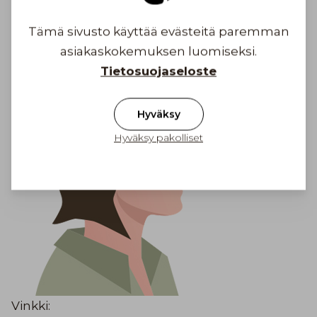
Mittanauhan tulee istua hyvin, mutta se ei saa
puristaa
Tämä sivusto käyttää evästeitä paremman
asiakaskokemuksen luomiseksi.
Tietosuojaseloste
Hyväksy
Hyväksy pakolliset
Vinkki: