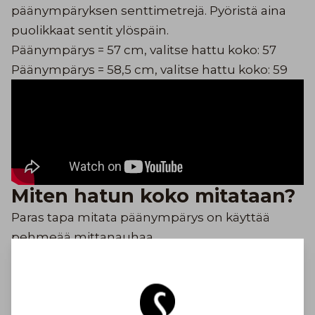
päänympäryksen senttimetrejä. Pyöristä aina
puolikkaat sentit ylöspäin.
Päänympärys = 57 cm, valitse hattu koko: 57
Päänympärys = 58,5 cm, valitse hattu koko: 59
Miten hatun koko mitataan?
Paras tapa mitata päänympärys on käyttää
pehmeää mittanauhaa.
Mittaa samasta kohdasta, jossa pitäisit hattua
Mittaa otsalta takaraivolle, korvien yläpuolelta
Samasta kohtaa, jossa pitäisit hattua