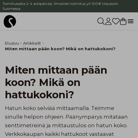
Toimitusaika 2-4 arkipäivää. Ilmainen toimitus yli 100€ tilauksiin
Suomessa.
Etusivu
Artikkelit
Miten mittaan pään koon? Mikä on hattukokoni?
Miten mittaan pään
koon? Mikä on
hattukokoni?
Hatun koko selviää mittaamalla. Teimme
sinulle helpon ohjeen. Päänympärys mitataan
senttimetreinä ja mittaustulos on hatun koko.
Verkkokaupan kaikki hattukoot vastaavat