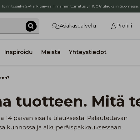
Toimitusaika 2-4 arkipäivää. Ilmainen toimitus yli 100€ tilauksiin Suomessa.
Asiakaspalvelu
Profiili
Inspiroidu
Meistä
Yhteystiedot
een?
aa tuotteen. Mitä 
 14 päivän sisällä tilauksesta. Palautettavan
assa kunnossa ja alkuperäispakkauksessaan.