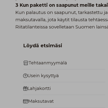
3 Kun paketti on saapunut meille takai
Kun palautus on saapunut, tarkastettu j
maksutavalla, jota käytit tilausta tehtäess
Riitatilanteissa sovelletaan Suomen lains
Löydä etsimäsi
Tehtaanmyymälä
Usein kysyttyä
Lahjakortti
Maksutavat