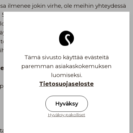
ssa ilmenee jokin virhe, ole meihin yhteydessä
3 512 9000. Saat ohjeet palautusta varten.
o 8-16.
yttää Salon Lakkitehdas Oy:n Postin
oimituskulun 6,90€ palautettavasta
vaihtorahdin maksaa kokonaisuudessaan Salon
Tämä sivusto käyttää evästeitä
paremman asiakaskokemuksen
ljetettavaksi
luomiseksi.
Tietosuojaseloste
ja puhelinnumero.
Hyväksy
Hyväksy pakolliset
ta varten)