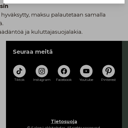
sin
a hyväksytty, maksu palautetaan samalla
ä.
äädäntöä ja kuluttajasuojalakia.
Seuraa meitä
Tiktok
Instagram
Facebook
Youtube
Pinterest
Tietosuoja
© Salon Lakkitehdas. All rights reserved.