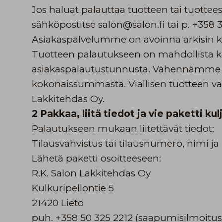
Jos haluat palauttaa tuotteen tai tuottee
sähköpostitse salon@salon.fi tai p. +358 
Asiakaspalvelumme on avoinna arkisin kl
Tuotteen palautukseen on mahdollista kä
asiakaspalautustunnusta. Vähennämme t
kokonaissummasta. Viallisen tuotteen 
Lakkitehdas Oy.
2 Pakkaa, liitä tiedot ja vie paketti ku
Palautukseen mukaan liitettävät tiedot:
Tilausvahvistus tai tilausnumero, nimi 
Lähetä paketti osoitteeseen:
R.K. Salon Lakkitehdas Oy
Kulkuripellontie 5
21420 Lieto
puh. +358 50 325 2212 (saapumisilmoitus