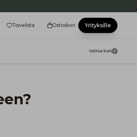
Yrityksille
Toivelista
Ostoskori
Valitse kieli
teen?