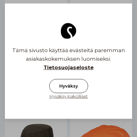
Tämä sivusto käyttää evästeitä paremman
asiakaskokemuksen luomiseksi.
Tietosuojaseloste
Eero Gen Membrane
Fedora Outdoor
Outdoor Flat Cap
Waterproof
2 värivaihtoehtoa
69,90 €
Hyväksy
99,90 €
Hyväksy pakolliset