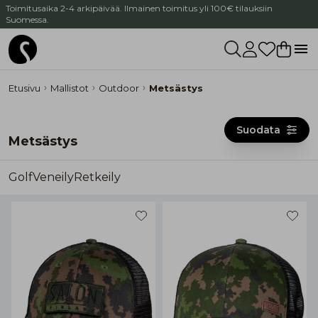
Toimitusaika 2-4 arkipäivää. Ilmainen toimitus yli 100€ tilauksiin
Suomessa.
Etusivu
Mallistot
Outdoor
Metsästys
Suodata
Metsästys
Golf
Veneily
Retkeily