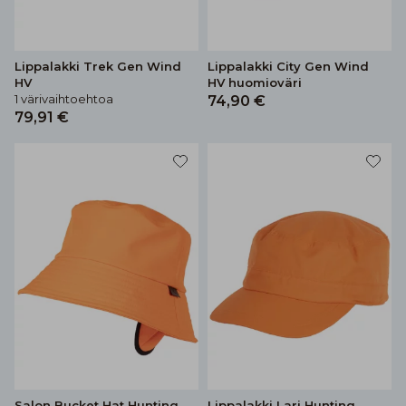
Lippalakki Trek Gen Wind
Lippalakki City Gen Wind
HV
HV huomioväri
1 värivaihtoehtoa
74,90 €
79,91 €
Salon Bucket Hat Hunting
Lippalakki Lari Hunting