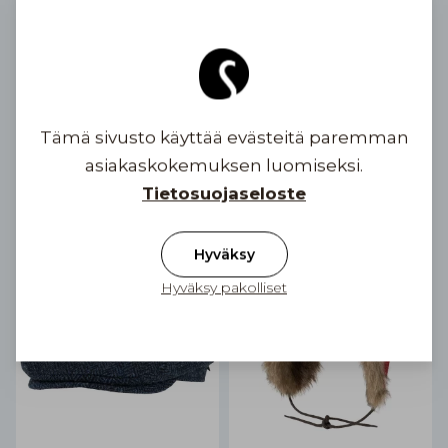
Flat Cap Macon 56 Gen
Lippalakki Ron gen Harris
Harris Tweed
Tweed
5 värivaihtoehtoa
4 värivaihtoehtoa
Tämä sivusto käyttää evästeitä paremman
79,90 €
79,90 €
asiakaskokemuksen luomiseksi.
Tietosuojaseloste
Hyväksy
Hyväksy pakolliset