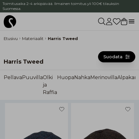
Toimitusaika 2-4 arkipäivää. Ilmainen toimitus yli 100€ tilauksiin
Suomessa.
Etusivu
Materiaalit
Harris Tweed
Suodata
Harris Tweed
Pellava
Puuvilla
Olki
Huopa
Nahka
Merinovilla
Alpakanv
ja
Raffia