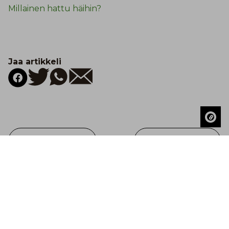
Millainen hattu häihin?
Jaa artikkeli
Lue edellinen
Lue seuraava
Kuule ensimmäisenä uutuuksista,
tarjouksista ja ajankohtaisista