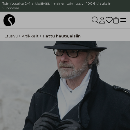
Toimitusaika 2-4 arkipäivää. Ilmainen toimitus yli 100€ tilauksiin
Suomessa.
Etusivu
Artikkelit
Hattu hautajaisiin