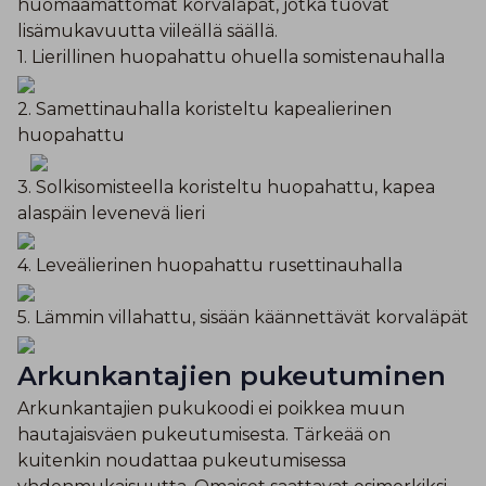
huomaamattomat korvaläpät, jotka tuovat
lisämukavuutta viileällä säällä.
1. Lierillinen huopahattu ohuella somistenauhalla
2. Samettinauhalla koristeltu kapealierinen
huopahattu
3. Solkisomisteella koristeltu huopahattu, kapea
alaspäin levenevä lieri
4. Leveälierinen huopahattu rusettinauhalla
5. Lämmin villahattu, sisään käännettävät korvaläpät
Arkunkantajien pukeutuminen
Arkunkantajien pukukoodi ei poikkea muun
hautajaisväen pukeutumisesta. Tärkeää on
kuitenkin noudattaa pukeutumisessa