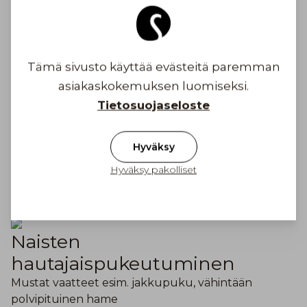
vieraalta, suositellaan hautajaisiin kylmällä säällä
siistiä flat cap lakkia tai hillittyä pipoa.
1. Lierillinen hillitty huopahattu
Tämä sivusto käyttää evästeitä paremman
2. Lierillinen hillitty huopahattu sisään
asiakaskokemuksen luomiseksi.
käännettävillä korvaläpillä
Tietosuojaseloste
3. Kevyt lierillinen musta pellavahattu
Hyväksy
4. Siisti Flat Cap lätsä, sisään käännettävät
Hyväksy pakolliset
korvaläpät
5. Siisti tumma pipo
Naisten
hautajaispukeutuminen
Mustat vaatteet esim. jakkupuku, vähintään
polvipituinen hame