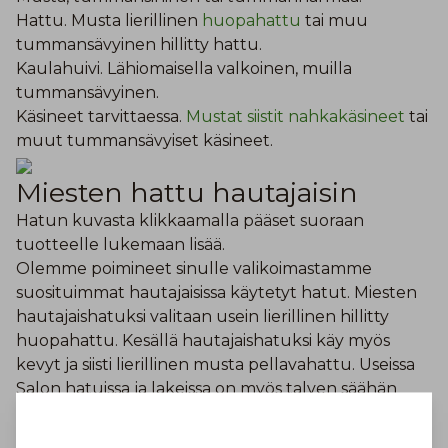
Hattu. Musta lierillinen
huopahattu
tai muu
tummansävyinen hillitty hattu.
Kaulahuivi. Lähiomaisella valkoinen, muilla
tummansävyinen.
Käsineet tarvittaessa.
Mustat siistit nahkakäsineet
tai
muut tummansävyiset käsineet.
Miesten hattu hautajaisin
Hatun kuvasta klikkaamalla pääset suoraan
tuotteelle lukemaan lisää.
Olemme poimineet sinulle valikoimastamme
suosituimmat hautajaisissa käytetyt hatut. Miesten
hautajaishatuksi valitaan usein lierillinen hillitty
huopahattu. Kesällä hautajaishatuksi käy myös
kevyt ja siisti lierillinen musta pellavahattu. Useissa
Salon hatuissa ja lakeissa on myös talven säähän
lisämukavuutta tuovat lakin sisään käännettävät
korvaläpät. Mikäli lierihatun käyttäminen tuntuu