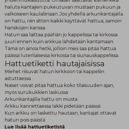
yhdenmukaisuutta. Omaiset saattavat esimerkiksi
haluta kantajien pukeutuvan mustaan pukuun ja
valkoiseen kaulaliinaan. Jos yhdellä arkunkantajalla
on hattu, niin sitten kaikki käyttävät hattua, samoin
hanskojen kanssa.
Hatun saa laittaa päähän jo kappelissa tai kirkossa
juuri ennen kuin arkkua lähdetään kantamaan.
Tämä on ainoa hetki, jolloin mies saa pitää hattua
päässä luterilaisessa kirkossa tai siunauskappelissa.
Hattuetiketti hautajaisissa
Miehet riisuvat hatun kirkkoon tai kappeliin
astuttaessa
Naiset voivat pitää hattua koko tilaisuuden ajan,
myös surukukkien laskussa
Arkunkantajilla hattu on musta
Arkku kannettaessa lakki pidetään päässä
Kun arkku on laskettu hautaan, kantajat ottavat
hatun pois päästä
Lue lisää hattuetiketistä