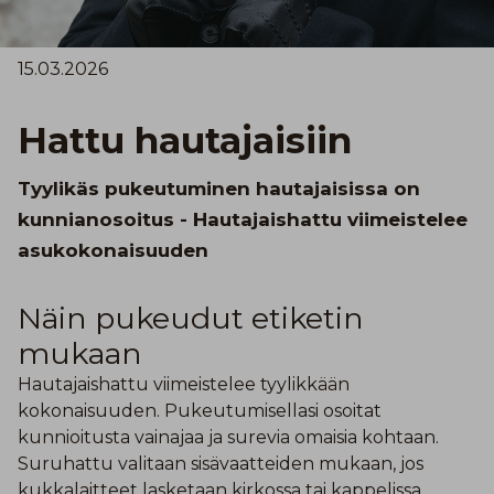
15.03.2026
Hattu hautajaisiin
Tyylikäs pukeutuminen hautajaisissa on
kunnianosoitus - Hautajaishattu viimeistelee
asukokonaisuuden
Näin pukeudut etiketin
mukaan
Hautajaishattu viimeistelee tyylikkään
kokonaisuuden. Pukeutumisellasi osoitat
kunnioitusta vainajaa ja surevia omaisia kohtaan.
Suruhattu valitaan sisävaatteiden mukaan, jos
kukkalaitteet lasketaan kirkossa tai kappelissa.