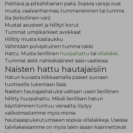
Peittävä ja pitkähihainen paita. Sopivia värejä ovat
musta, vaaleanharmaa, tummansininen tai tumma
lila (kirkollinen väri)
Mustat asusteet ja hillityt korut
Tummat umpikärkiset avokkaat
Hillitty musta käsilaukku
Vähintään polvipituinen tumma takki
Hattu. Musta lierillinen
huopahattu
tai
villalakki
.
Tummat
siistit nahkakäsineet sään vaatiessa
Naisten hattu hautajaisiin
Hatun kuvasta klikkaamalla pääset suoraan
tuotteelle lukemaan lisää.
Naisten hautajaishatuksi valitaan usein lierillinen
hillitty huopahattu. Mikäli lierillisen hatun
käyttäminen tuntuu vieraalta, löytyy
valikoimastamme myös monia
hautajaispukeutumiseen sopivia villalakkeja. Useissa
talvilakeissamme on myös lakin sisään käännettävät