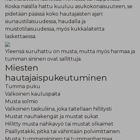
Koska naisilla hattu kuuluu asukokonaisuuteen, se
pidetään päässä koko hautajaisten ajan:
siunaustilaisuudessa, haudalla ja
muistotilaisuudessa, myös kukkalaitetta
laskettaessa.
Yleensä suruhattu on musta, mutta myös harmaa ja
tumman sininen ovat sallittuja.
Miesten
hautajaispukeutuminen
Tumma puku
Valkoinen kauluspaita
Musta solmio
Valkoinen taskuliina, joka taitellaan hillitysti
Mustat nauhakengät ja mustat sukat
Hillitty musta nahkavyö tai mustat olkaimet
Päällystakki, pitkä tai vähintään polvimittainen.
Musta, tummansininen tai tummanharmaa.