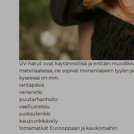
UV-hatut ovat käytännöllisiä ja erittäin muodikkai
materiaaleissa, ne sopivat monenlaiseen tyyliin 
kyseessä on mm.
rantapäivä
veneretki
puutarhanhoito
vaellusreissu
juoksulenkki
kaupunkikävely
lomamatkat Eurooppaan ja kaukomaihin