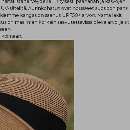
 haitallista terveydelle. Erityisesti päänahan ja kasvojen
 UV-säteiltä. Aurinkohatut ovat nousseet suosioon paitsi
akkiemme kangas on saanut UPF50+ arvon. Nämä lakit
tus on maailman korkein saavutettavissa oleva arvo, ja sit
seen.
ikoimaan
.