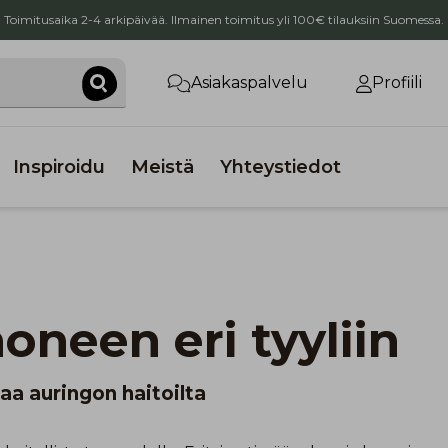
Toimitusaika 2-4 arkipäivää. Ilmainen toimitus yli 100€ tilauksiin Suomessa.
Asiakaspalvelu
Profiili
Inspiroidu
Meistä
Yhteystiedot
oneen eri tyyliin
aa auringon haitoilta