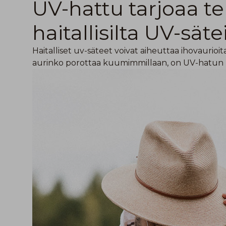
UV-hattu tarjoaa t
haitallisilta UV-säte
Haitalliset uv-säteet voivat aiheuttaa ihovaurioita j
aurinko porottaa kuumimmillaan, on UV-hatun k