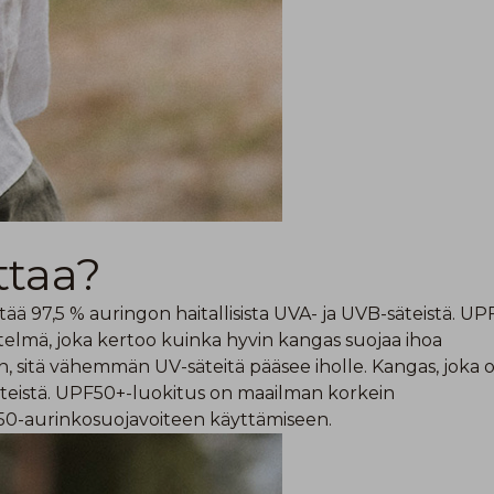
ttaa?
ä 97,5 % auringon haitallisista UVA- ja UVB-säteistä. UPF
stelmä, joka kertoo kuinka hyvin kangas suojaa ihoa
on, sitä vähemmän UV-säteitä pääsee iholle. Kangas, joka 
äteistä. UPF50+-luokitus on maailman korkein
SPF50-aurinkosuojavoiteen käyttämiseen.