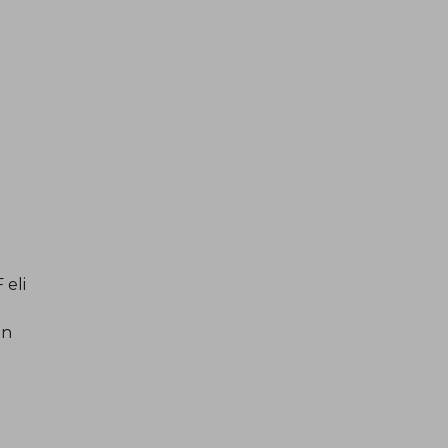
 eli
on