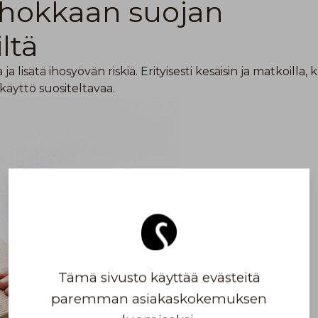
ehokkaan suojan
iltä
a lisätä ihosyövän riskiä. Erityisesti kesäisin ja matkoilla,
äyttö suositeltavaa.
Tämä sivusto käyttää evästeitä
paremman asiakaskokemuksen