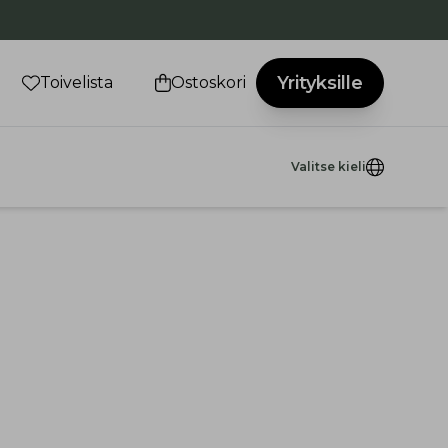
Yrityksille
Toivelista
Ostoskori
Valitse kieli