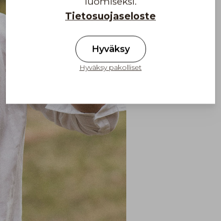
luomiseksi.
Tietosuojaseloste
Hyväksy
Hyväksy pakolliset