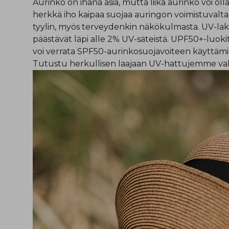
Aurinko on ihana asia, mutta liika aurinko voi olla
herkkä iho kaipaa suojaa auringon voimistuvalta
tyylin, myös terveydenkin näkökulmasta. UV-l
päästävät läpi alle 2% UV-säteistä. UPF50+-luoki
voi verrata SPF50-aurinkosuojavoiteen käyttämi
Tutustu herkullisen laajaan
UV-hattujemme val